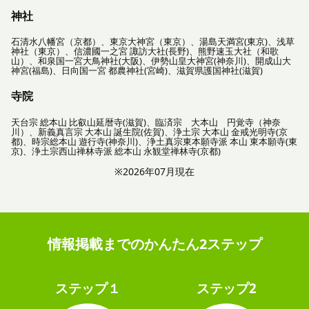
神社
石清水八幡宮（京都）、東京大神宮（東京）、湯島天満宮(東京)、浅草
神社（東京）、信濃國一之宮 諏訪大社(長野)、熊野速玉大社（和歌
山）、和泉国一宮大鳥神社(大阪)、伊勢山皇大神宮(神奈川)、開成山大
神宮(福島)、日向国一宮 都農神社(宮崎)、滋賀県護国神社(滋賀)
寺院
天台宗 総本山 比叡山延暦寺(滋賀)、臨済宗 大本山 円覚寺（神奈
川）、新義真言宗 大本山 誕生院(佐賀)、浄土宗 大本山 金戒光明寺(京
都)、時宗総本山 遊行寺(神奈川)、浄土真宗東本願寺派 本山 東本願寺(東
京)、浄土宗西山禅林寺派 総本山 永観堂禅林寺(京都)
※2026年07月現在
情報掲載までのかんたん2ステップ
ステップ１
ステップ2