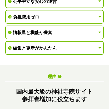
❷
公平中立な安心の運営
❸
負担費用ゼロ
❹
情報量と機能が豊富
❺
編集と更新がかんたん
理由 ❶
国内最大級の神社寺院サイト
参拝者増加に役立ちます